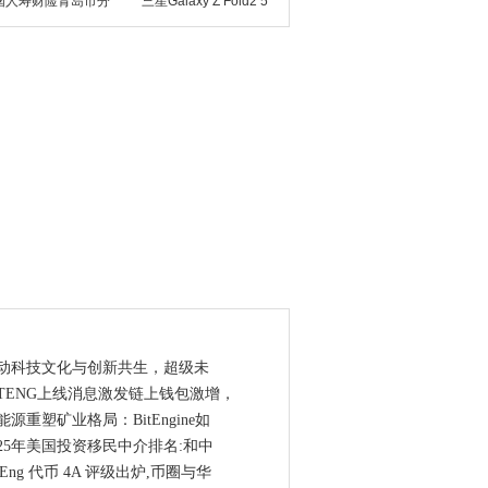
国人寿财险青岛市分
三星Galaxy Z Fold2 5
点资讯
动科技文化与创新共生，超级未
ITENG上线消息激发链上钱包激增，
能源重塑矿业格局：BitEngine如
025年美国投资移民中介排名:和中
itEng 代币 4A 评级出炉,币圈与华