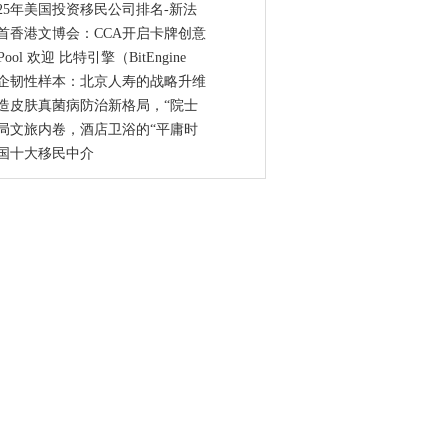
025年美国投资移民公司排名-新法
首香港文博会：CCA开启卡牌创意
Pool 欢迎 比特引擎（BitEngine
企韧性样本：北京人寿的战略升维
造皮肤真菌病防治新格局，“院士
局文旅内卷，酒店卫浴的“平庸时
国十大移民中介