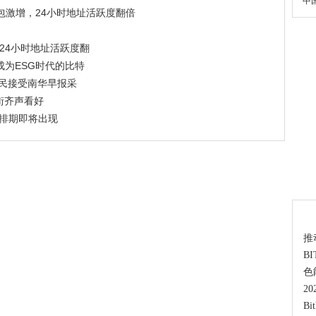
中
钱包激增，24小时地址活跃度翻倍
，24小时地址活跃度翻
何成为ESG时代的比特
移民接受南华早报采
尔街齐声看好
新排期即将出现
热
推
B
色
2
B