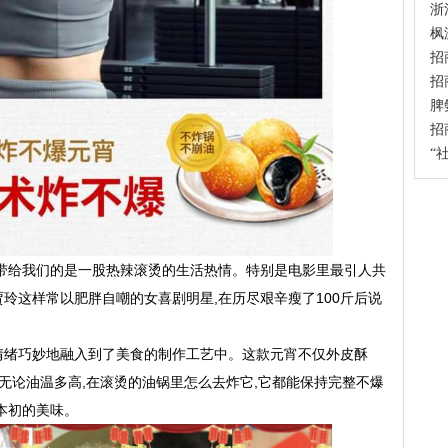
浙
枫
招
招
脾
招
“
它带给我们的是一股热辣滚烫的生活热情。特别是电影里最引人共
贾玲这样常以肥胖自嘲的女喜剧明星,在历尽艰辛瘦了100斤后说
种情绪巧妙地融入到了美食的制作工艺中。这款元宵不仅外皮酥
,无论油温多高,在滚烫的油锅里怎么去炸它,它都能保持完整不爆
本初的美味。