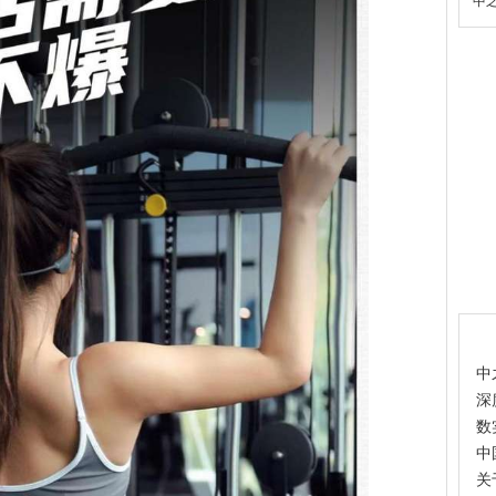
中之
热
中
深
数
中
关