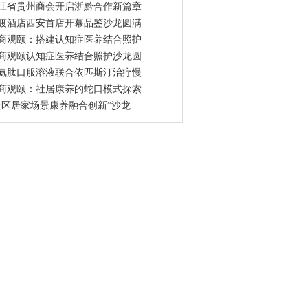
江省贵州商会开启浙黔合作新篇章
渡酒店西安首店开幕品鉴沙龙圆满
商观颐：搭建认知症医养结合照护
商观颐认知症医养结合照护沙龙圆
氨肽口服溶液联合依匹斯汀治疗慢
商观颐：社居康养的蛇口模式探索
社区居家场景康养融合创新”沙龙