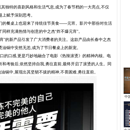
其独特的喜剧风格和生活气息,成为了春节档的一大亮点,不仅
题上赋予深刻思考。
我们的餐桌上也迎来了传统佳节美食——元宵。影片中那份对生活
了同样充满热情与创意的中之杰“炸不爆元宵”。
元宵”的新产品引发了广大消费者的关注。这款产品由长春中之杰
滚烫油锅中安然无恙,成为了节日餐桌上的新宠。
可口的口感,更是巧妙地融合了电影《热辣滚烫》的精神内核。电
热
折和考验后,依然坚持自我,勇往直前,最终开启了滚烫的人生。同
的油锅中,展现出其坚韧不拔的精神,不畏困难,勇往直前。
中