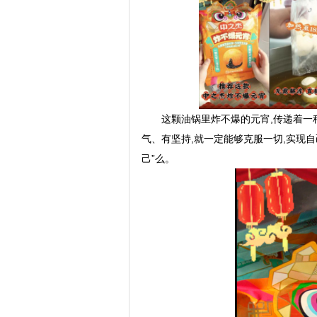
这颗油锅里炸不爆的元宵,传递着一
气、有坚持,就一定能够克服一切,实现
己”么。