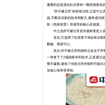
重要的还是源自杜乐莹有一颗坚韧善良
“炸不爆元宵”的研发过程,正是中
战,不断尝试新的技术和配方,最终成功
影《热辣滚烫》所倡导的核心价值观。
中之杰炸不爆元宵其外观鲜美惹人喜
首先,它选用了松原查干湖自有水稻
酥脆、香甜可口。
其次,炸不爆元宵的独特之处在于炸
一举拿下了2项国家专利技术,正是通过
整不爆裂,避免了传统元宵炸制时可能出
加放心地享受美味。