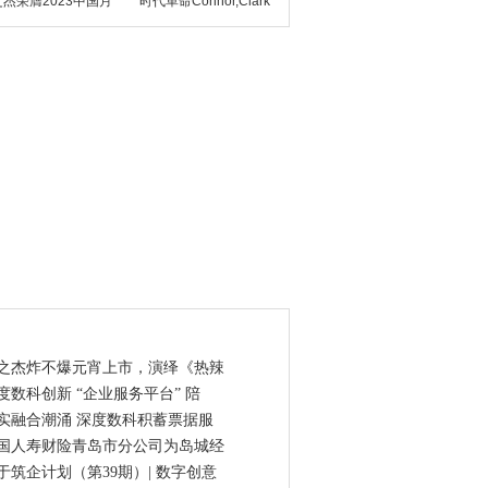
杰荣膺2023中国月
时代革命Connor,Clark
点资讯
之杰炸不爆元宵上市，演绎《热辣
度数科创新 “企业服务平台” 陪
实融合潮涌 深度数科积蓄票据服
国人寿财险青岛市分公司为岛城经
于筑企计划（第39期）| 数字创意