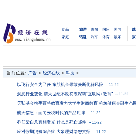
食品
旅游
奇闻
国际
国内
财
家庭
话题
汽车
体育
娱乐
教
当前位置:
广告
>
经济在线
>
科技
>
以飞行安全为己任 东航机长果敢决断化解风险
--
11-22
洞悉行业变化 清大世纪不改初衷深耕“互联网+教育”
--
11-22
天弘基金携手百特教育发力大学生财商教育 构筑健康金融生态
航天信息：面向云税时代的产品矩阵
--
11-22
乔任梁自杀真相曝光 什么是死亡邮件
--
11-22
应对假期消费综合症 大象理财给您支招
--
11-22