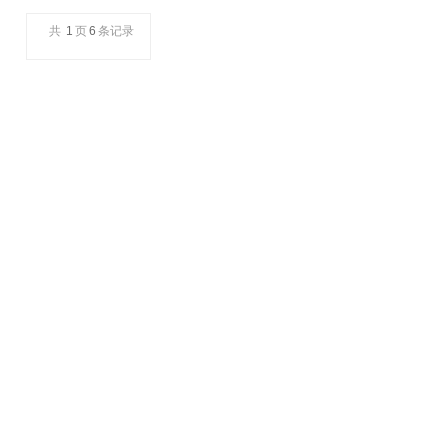
共
1
页
6
条记录