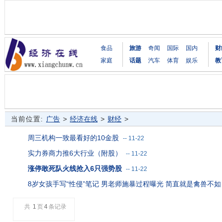
食品
旅游
奇闻
国际
国内
财
家庭
话题
汽车
体育
娱乐
教
当前位置:
广告
>
经济在线
>
财经
>
周三机构一致最看好的10金股
--
11-22
实力券商力推6大行业（附股）
--
11-22
涨停敢死队火线抢入6只强势股
--
11-22
8岁女孩手写“性侵”笔记 男老师施暴过程曝光 简直就是禽兽不如
共
1
页
4
条记录